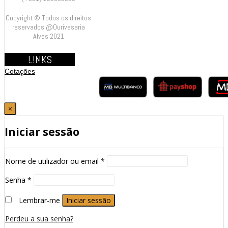
Copyright © Todos os direitos
reservados @Ourivesaria
Alves 2021
LINKS
Contrastarias
Cotações
×
Iniciar sessão
Nome de utilizador ou email
*
Senha
*
Lembrar-me
Iniciar sessão
Perdeu a sua senha?