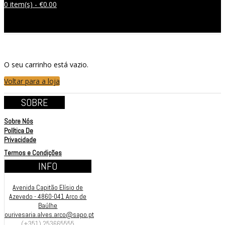
0 item(s) -
€
0.00
Sem produtos no carrinho.
O seu carrinho está vazio.
Voltar para a loja
SOBRE
Sobre Nós
Política De
Privacidade
Termos e Condições
INFO
Avenida Capitão Elísio de
Azevedo - 4860-041 Arco de
Baúlhe
ourivesaria.alves.arco@sapo.pt
(+351) 253665555