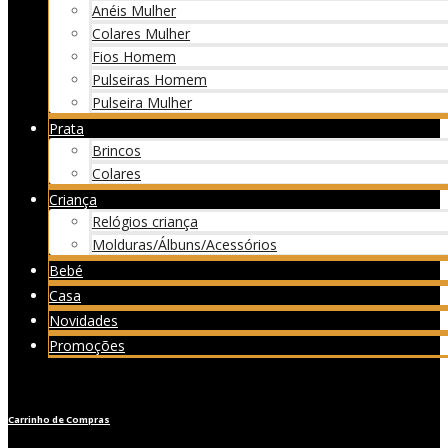
Anéis Mulher
Colares Mulher
Fios Homem
Pulseiras Homem
Pulseira Mulher
Prata
Brincos
Colares
Criança
Relógios criança
Molduras/Álbuns/Acessórios
Bebé
Casa
Novidades
Promoções
Carrinho de Compras