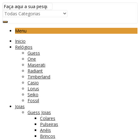
Menu
Inicio
Relógios
Guess
One
Maserati
Radiant
Timberland
Casio
Lorus
Seiko
Fossil
Joias
Guess Joias
Colares
Pulseiras
Anéis
Brincos