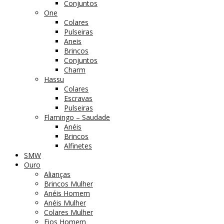
Conjuntos
One
Colares
Pulseiras
Aneis
Brincos
Conjuntos
Charm
Hassu
Colares
Escravas
Pulseiras
Flamingo – Saudade
Anéis
Brincos
Alfinetes
SMW
Ouro
Alianças
Brincos Mulher
Anéis Homem
Anéis Mulher
Colares Mulher
Fios Homem