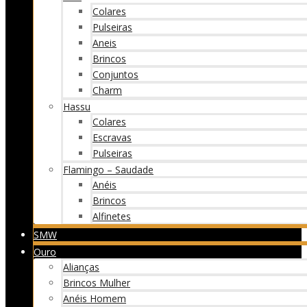
Colares
Pulseiras
Aneis
Brincos
Conjuntos
Charm
Hassu
Colares
Escravas
Pulseiras
Flamingo – Saudade
Anéis
Brincos
Alfinetes
SMW
Ouro
Alianças
Brincos Mulher
Anéis Homem