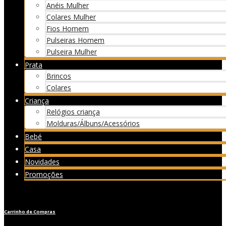
Anéis Mulher
Colares Mulher
Fios Homem
Pulseiras Homem
Pulseira Mulher
Prata
Brincos
Colares
Criança
Relógios criança
Molduras/Álbuns/Acessórios
Bebé
Casa
Novidades
Promoções
Carrinho de Compras