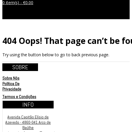
0 item(s) -
€
0.00
Sem produtos no carrinho.
404
Oops! That page can’t be fo
Try using the button below to go to back previous page.
SOBRE
Sobre Nós
Política De
Privacidade
Termos e Condições
INFO
Avenida Capitão Elísio de
Azevedo - 4860-041 Arco de
Baúlhe