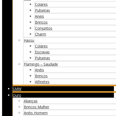
Colares
Pulseiras
Aneis
Brincos
Conjuntos
Charm
Hassu
Colares
Escravas
Pulseiras
Flamingo – Saudade
Anéis
Brincos
Alfinetes
SMW
Ouro
Alianças
Brincos Mulher
Anéis Homem