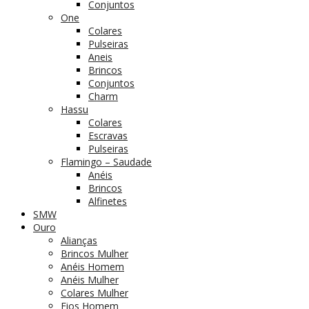
Conjuntos
One
Colares
Pulseiras
Aneis
Brincos
Conjuntos
Charm
Hassu
Colares
Escravas
Pulseiras
Flamingo – Saudade
Anéis
Brincos
Alfinetes
SMW
Ouro
Alianças
Brincos Mulher
Anéis Homem
Anéis Mulher
Colares Mulher
Fios Homem