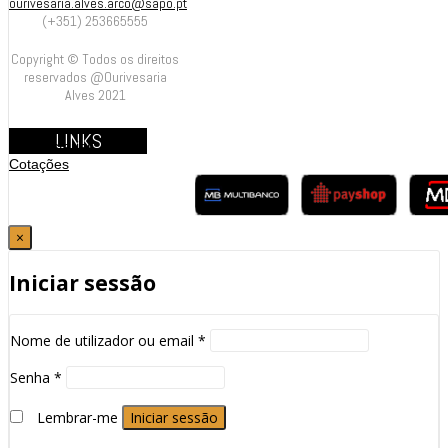
ourivesaria.alves.arco@sapo.pt
(+351) 253665555
Copyright © Todos os direitos
reservados @Ourivesaria
Alves 2021
LINKS
Contrastarias
Cotações
×
Iniciar sessão
Nome de utilizador ou email
*
Senha
*
Lembrar-me
Iniciar sessão