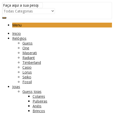
Menu
Inicio
Relógios
Guess
One
Maserati
Radiant
Timberland
Casio
Lorus
Seiko
Fossil
Joias
Guess Joias
Colares
Pulseiras
Anéis
Brincos