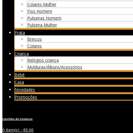
Colares Mulher
Fios Homem
Pulseiras Homem
Pulseira Mulher
Prata
Brincos
Colares
Criança
Relógios criança
Molduras/Álbuns/Acessórios
Bebé
Casa
Novidades
Promoções
Carrinho de Compras
0 item(s) -
€
0.00