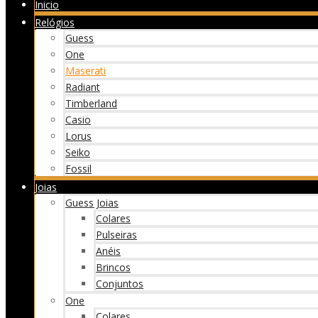
Inicio
Relógios
Guess
One
Maserati
Radiant
Timberland
Casio
Lorus
Seiko
Fossil
Joias
Guess Joias
Colares
Pulseiras
Anéis
Brincos
Conjuntos
One
Colares