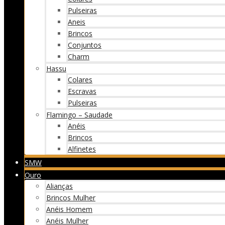
Pulseiras
Aneis
Brincos
Conjuntos
Charm
Hassu
Colares
Escravas
Pulseiras
Flamingo – Saudade
Anéis
Brincos
Alfinetes
SMW
Ouro
Alianças
Brincos Mulher
Anéis Homem
Anéis Mulher