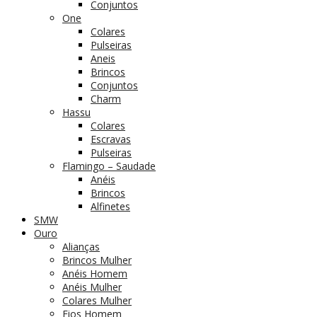
Conjuntos
One
Colares
Pulseiras
Aneis
Brincos
Conjuntos
Charm
Hassu
Colares
Escravas
Pulseiras
Flamingo – Saudade
Anéis
Brincos
Alfinetes
SMW
Ouro
Alianças
Brincos Mulher
Anéis Homem
Anéis Mulher
Colares Mulher
Fios Homem