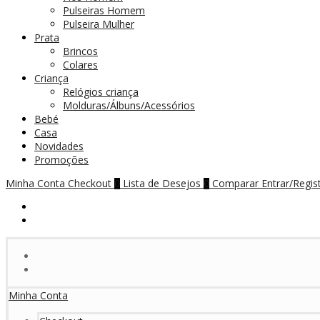
Pulseiras Homem
Pulseira Mulher
Prata
Brincos
Colares
Criança
Relógios criança
Molduras/Álbuns/Acessórios
Bebé
Casa
Novidades
Promoções
Minha Conta
Checkout
Lista de Desejos
Comparar
Entrar/Regis
0
0
Minha Conta