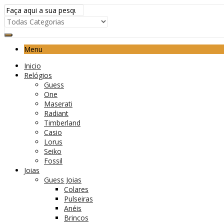
Menu
Inicio
Relógios
Guess
One
Maserati
Radiant
Timberland
Casio
Lorus
Seiko
Fossil
Joias
Guess Joias
Colares
Pulseiras
Anéis
Brincos