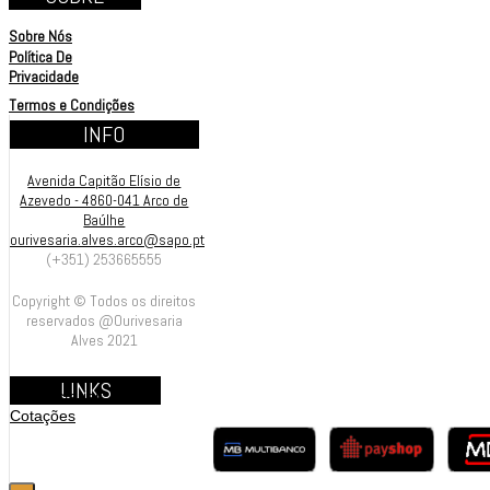
Sobre Nós
Política De
Privacidade
Termos e Condições
INFO
Avenida Capitão Elísio de
Azevedo - 4860-041 Arco de
Baúlhe
ourivesaria.alves.arco@sapo.pt
(+351) 253665555
Copyright © Todos os direitos
reservados @Ourivesaria
Alves 2021
LINKS
Contrastarias
Cotações