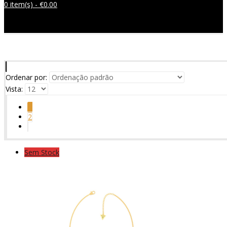
0 item(s) -
€
0.00
Sem produtos no carrinho.
Ordenar por:
Vista:
1
2
Sem Stock