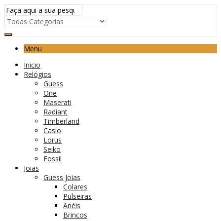
Menu
Inicio
Relógios
Guess
One
Maserati
Radiant
Timberland
Casio
Lorus
Seiko
Fossil
Joias
Guess Joias
Colares
Pulseiras
Anéis
Brincos