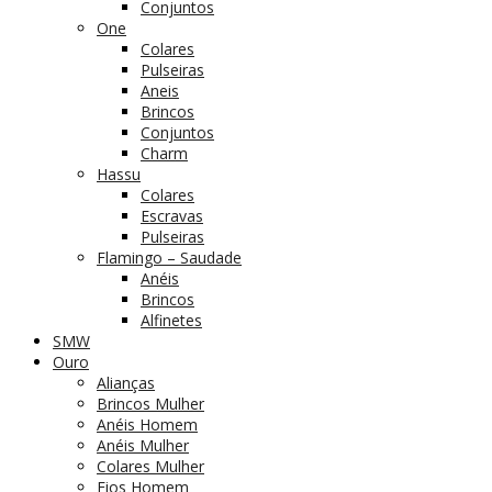
Conjuntos
One
Colares
Pulseiras
Aneis
Brincos
Conjuntos
Charm
Hassu
Colares
Escravas
Pulseiras
Flamingo – Saudade
Anéis
Brincos
Alfinetes
SMW
Ouro
Alianças
Brincos Mulher
Anéis Homem
Anéis Mulher
Colares Mulher
Fios Homem