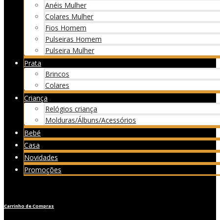
Anéis Mulher
Colares Mulher
Fios Homem
Pulseiras Homem
Pulseira Mulher
Prata
Brincos
Colares
Criança
Relógios criança
Molduras/Álbuns/Acessórios
Bebé
Casa
Novidades
Promoções
Carrinho de Compras