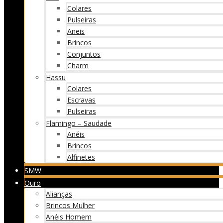
Colares
Pulseiras
Aneis
Brincos
Conjuntos
Charm
Hassu
Colares
Escravas
Pulseiras
Flamingo – Saudade
Anéis
Brincos
Alfinetes
SMW
Ouro
Alianças
Brincos Mulher
Anéis Homem