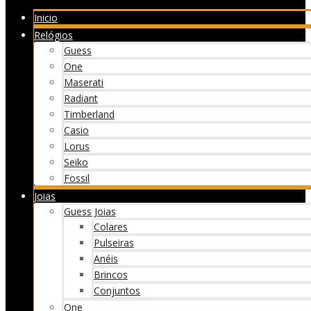
Inicio
Relógios
Guess
One
Maserati
Radiant
Timberland
Casio
Lorus
Seiko
Fossil
Joias
Guess Joias
Colares
Pulseiras
Anéis
Brincos
Conjuntos
One