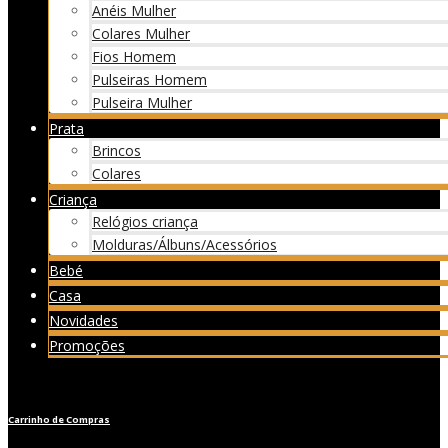
Anéis Mulher
Colares Mulher
Fios Homem
Pulseiras Homem
Pulseira Mulher
Prata
Brincos
Colares
Criança
Relógios criança
Molduras/Álbuns/Acessórios
Bebé
Casa
Novidades
Promoções
Carrinho de Compras