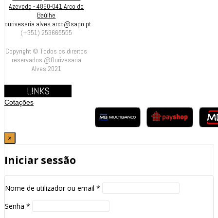
Azevedo - 4860-041 Arco de
Baúlhe
ourivesaria.alves.arco@sapo.pt
(+351) 253665555
Copyright © Todos os direitos
reservados @Ourivesaria
Alves 2021
LINKS
Contrastarias
Cotações
×
Iniciar sessão
Nome de utilizador ou email
*
Senha
*