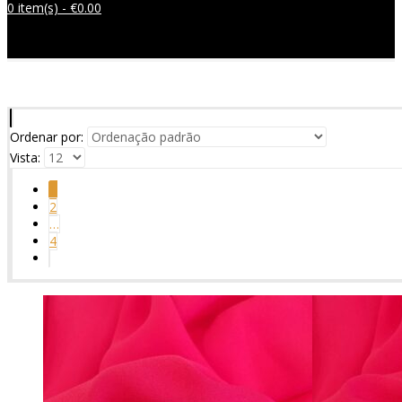
0 item(s) -
€
0.00
Sem produtos no carrinho.
Ordenar por:
Vista:
1
2
…
4