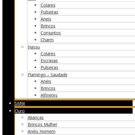
Colares
Pulseiras
Aneis
Brincos
Conjuntos
Charm
Hassu
Colares
Escravas
Pulseiras
Flamingo – Saudade
Anéis
Brincos
Alfinetes
SMW
Ouro
Alianças
Brincos Mulher
Anéis Homem