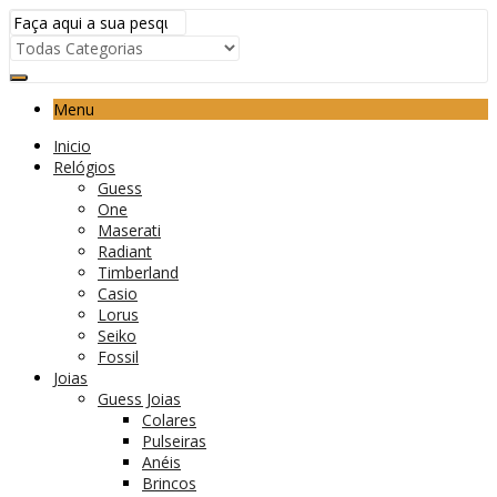
Menu
Inicio
Relógios
Guess
One
Maserati
Radiant
Timberland
Casio
Lorus
Seiko
Fossil
Joias
Guess Joias
Colares
Pulseiras
Anéis
Brincos