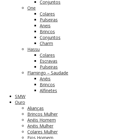
Conjuntos
One
Colares
Pulseiras
Aneis
Brincos
Conjuntos
Charm
Hassu
Colares
Escravas
Pulseiras
Flamingo – Saudade
Anéis
Brincos
Alfinetes
SMW
Ouro
Alianças
Brincos Mulher
Anéis Homem
Anéis Mulher
Colares Mulher
Fios Homem