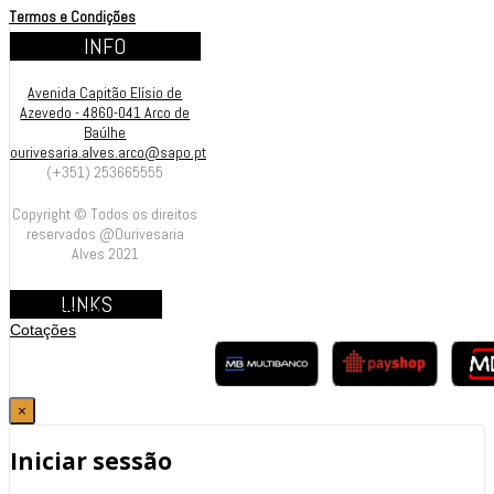
Termos e Condições
INFO
Avenida Capitão Elísio de
Azevedo - 4860-041 Arco de
Baúlhe
ourivesaria.alves.arco@sapo.pt
(+351) 253665555
Copyright © Todos os direitos
reservados @Ourivesaria
Alves 2021
LINKS
Contrastarias
Cotações
×
Iniciar sessão