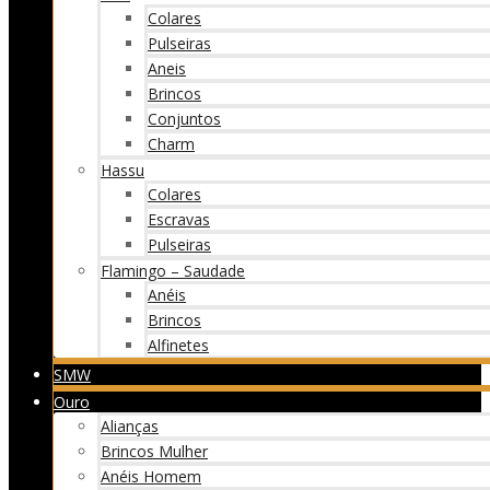
Colares
Pulseiras
Aneis
Brincos
Conjuntos
Charm
Hassu
Colares
Escravas
Pulseiras
Flamingo – Saudade
Anéis
Brincos
Alfinetes
SMW
Ouro
Alianças
Brincos Mulher
Anéis Homem