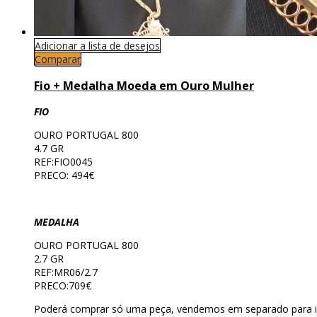
Adicionar a lista de desejos
Comparar
Fio + Medalha Moeda em Ouro Mulher
FIO
OURO PORTUGAL 800
4.7 GR
REF:FIO0045
PRECO: 494€
MEDALHA
OURO PORTUGAL 800
2.7 GR
REF:MR06/2.7
PRECO:709€
Poderá comprar só uma peça, vendemos em separado para i