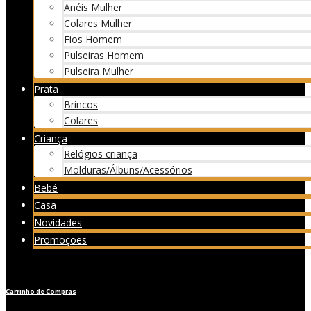
Anéis Mulher
Colares Mulher
Fios Homem
Pulseiras Homem
Pulseira Mulher
Prata
Brincos
Colares
Criança
Relógios criança
Molduras/Álbuns/Acessórios
Bebé
Casa
Novidades
Promoções
Carrinho de Compras