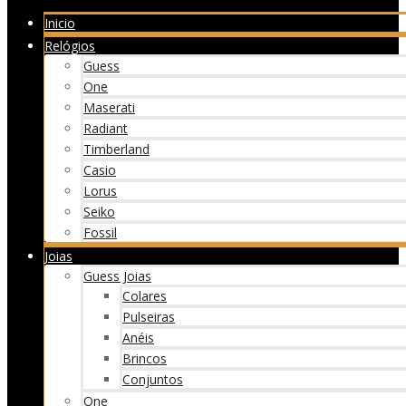
Inicio
Relógios
Guess
One
Maserati
Radiant
Timberland
Casio
Lorus
Seiko
Fossil
Joias
Guess Joias
Colares
Pulseiras
Anéis
Brincos
Conjuntos
One