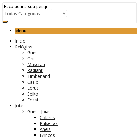
Menu
Inicio
Relógios
Guess
One
Maserati
Radiant
Timberland
Casio
Lorus
Seiko
Fossil
Joias
Guess Joias
Colares
Pulseiras
Anéis
Brincos