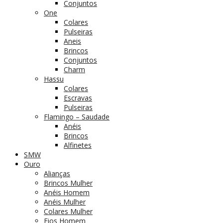
Conjuntos
One
Colares
Pulseiras
Aneis
Brincos
Conjuntos
Charm
Hassu
Colares
Escravas
Pulseiras
Flamingo – Saudade
Anéis
Brincos
Alfinetes
SMW
Ouro
Alianças
Brincos Mulher
Anéis Homem
Anéis Mulher
Colares Mulher
Fios Homem