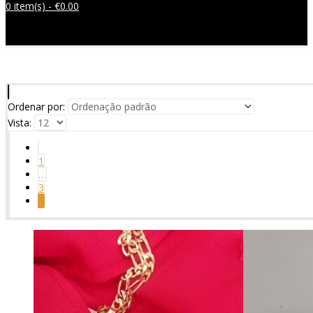
0 item(s) -
€
0.00
Sem produtos no carrinho.
Ordenar por:
Vista:
1
…
3
4