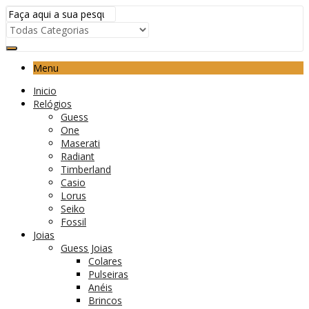
Menu
Inicio
Relógios
Guess
One
Maserati
Radiant
Timberland
Casio
Lorus
Seiko
Fossil
Joias
Guess Joias
Colares
Pulseiras
Anéis
Brincos