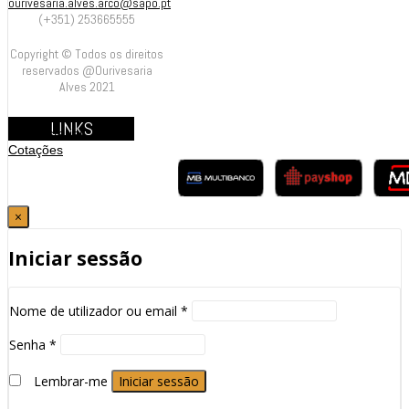
ourivesaria.alves.arco@sapo.pt
(+351) 253665555
Copyright © Todos os direitos
reservados @Ourivesaria
Alves 2021
LINKS
Contrastarias
Cotações
×
Iniciar sessão
Nome de utilizador ou email
*
Senha
*
Lembrar-me
Iniciar sessão