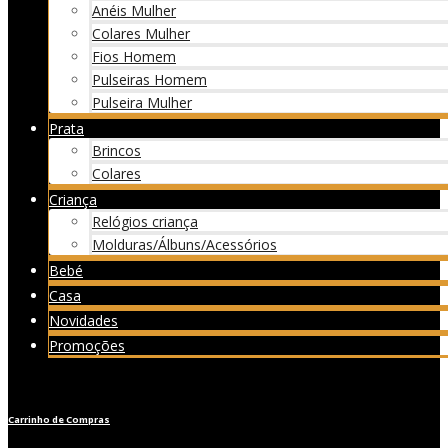
Anéis Mulher
Colares Mulher
Fios Homem
Pulseiras Homem
Pulseira Mulher
Prata
Brincos
Colares
Criança
Relógios criança
Molduras/Álbuns/Acessórios
Bebé
Casa
Novidades
Promoções
Carrinho de Compras