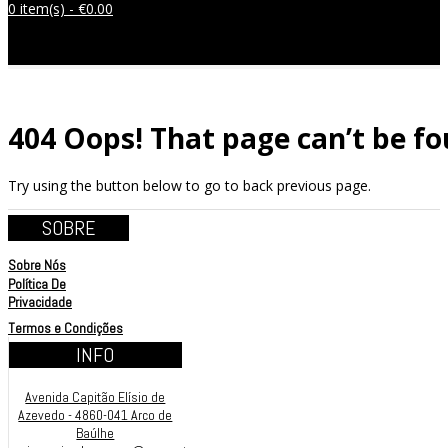
0 item(s) -
€
0.00
Sem produtos no carrinho.
404
Oops! That page can’t be fo
Try using the button below to go to back previous page.
SOBRE
Sobre Nós
Política De
Privacidade
Termos e Condições
INFO
Avenida Capitão Elísio de
Azevedo - 4860-041 Arco de
Baúlhe