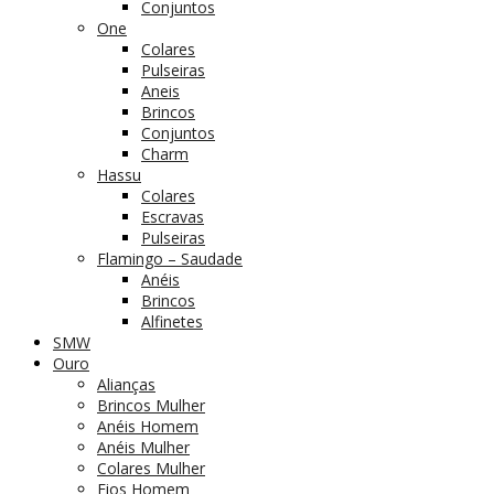
Conjuntos
One
Colares
Pulseiras
Aneis
Brincos
Conjuntos
Charm
Hassu
Colares
Escravas
Pulseiras
Flamingo – Saudade
Anéis
Brincos
Alfinetes
SMW
Ouro
Alianças
Brincos Mulher
Anéis Homem
Anéis Mulher
Colares Mulher
Fios Homem