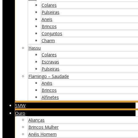
Colares
Pulseiras
Aneis
Brincos
Conjuntos
Charm
Hassu
Colares
Escravas
Pulseiras
Flamingo – Saudade
Anéis
Brincos
Alfinetes
SMW
Ouro
Alianças
Brincos Mulher
Anéis Homem