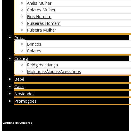
Anéis Mulher
Colares Mulher
Fios Homem
Pulseiras Homem
Pulseira Mulher
Prata
Brincos
Colares
Criança
Relógios criança
Molduras/Álbuns/Acessórios
Bebé
Casa
Novidades
Promoções
Carrinho de Compras