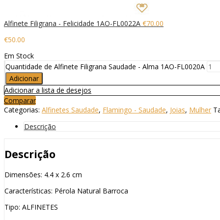
Alfinete Filigrana - Felicidade 1AO-FL0022A
€
70.00
€
50.00
Em Stock
Quantidade de Alfinete Filigrana Saudade - Alma 1AO-FL0020A
Adicionar
Adicionar a lista de desejos
Comparar
Categorias:
Alfinetes Saudade
,
Flamingo - Saudade
,
Joias
,
Mulher
T
Descrição
Descrição
Dimensões: 4.4 x 2.6 cm
Características: Pérola Natural Barroca
Tipo: ALFINETES