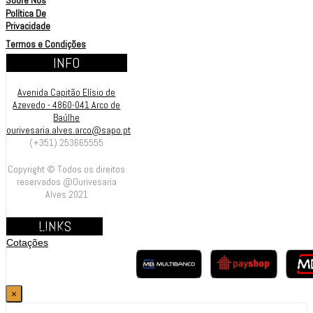
Sobre Nós
Política De
Privacidade
Termos e Condições
INFO
Avenida Capitão Elísio de
Azevedo - 4860-041 Arco de
Baúlhe
ourivesaria.alves.arco@sapo.pt
(+351) 253665555
Copyright © Todos os direitos
reservados @Ourivesaria
Alves 2021
LINKS
Contrastarias
Cotações
×