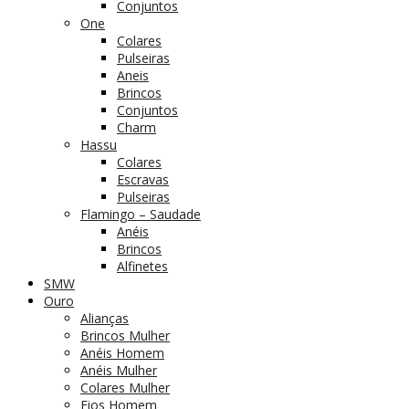
Conjuntos
One
Colares
Pulseiras
Aneis
Brincos
Conjuntos
Charm
Hassu
Colares
Escravas
Pulseiras
Flamingo – Saudade
Anéis
Brincos
Alfinetes
SMW
Ouro
Alianças
Brincos Mulher
Anéis Homem
Anéis Mulher
Colares Mulher
Fios Homem