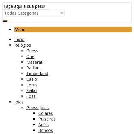
Menu
Inicio
Relógios
Guess
One
Maserati
Radiant
Timberland
Casio
Lorus
Seiko
Fossil
Joias
Guess Joias
Colares
Pulseiras
Anéis
Brincos