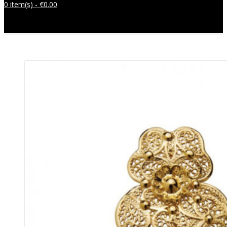
0 item(s) -
€
0.00
Sem produtos no carrinho.