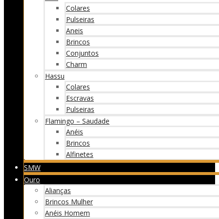
Colares
Pulseiras
Aneis
Brincos
Conjuntos
Charm
Hassu
Colares
Escravas
Pulseiras
Flamingo – Saudade
Anéis
Brincos
Alfinetes
SMW
Ouro
Alianças
Brincos Mulher
Anéis Homem