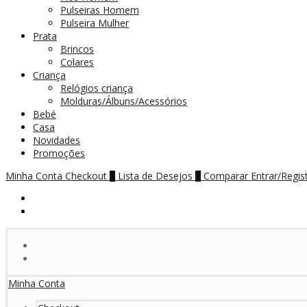
Pulseiras Homem
Pulseira Mulher
Prata
Brincos
Colares
Criança
Relógios criança
Molduras/Álbuns/Acessórios
Bebé
Casa
Novidades
Promoções
Minha Conta
Checkout
Lista de Desejos
Comparar
Entrar/Regis
0
0
Minha Conta