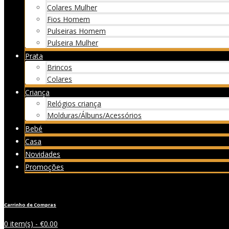
Colares Mulher
Fios Homem
Pulseiras Homem
Pulseira Mulher
Prata
Brincos
Colares
Criança
Relógios criança
Molduras/Álbuns/Acessórios
Bebé
Casa
Novidades
Promoções
Carrinho de Compras
0 item(s) -
€
0.00