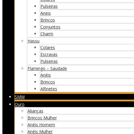
Pulseiras
Aneis
Brincos
Conjuntos
Charm
Hassu
Colares
Escravas
Pulseiras
Flamingo – Saudade
Anéis
Brincos
Alfinetes
SMW
Ouro
Alianças
Brincos Mulher
Anéis Homem
Anéis Mulher