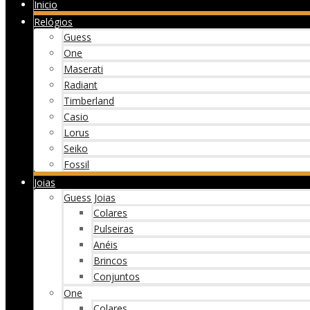
Inicio
Relógios
Guess
One
Maserati
Radiant
Timberland
Casio
Lorus
Seiko
Fossil
Joias
Guess Joias
Colares
Pulseiras
Anéis
Brincos
Conjuntos
One
Colares