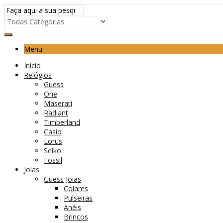
Menu
Inicio
Relógios
Guess
One
Maserati
Radiant
Timberland
Casio
Lorus
Seiko
Fossil
Joias
Guess Joias
Colares
Pulseiras
Anéis
Brincos