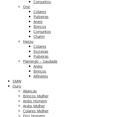
Conjuntos
One
Colares
Pulseiras
Aneis
Brincos
Conjuntos
Charm
Hassu
Colares
Escravas
Pulseiras
Flamingo – Saudade
Anéis
Brincos
Alfinetes
SMW
Ouro
Alianças
Brincos Mulher
Anéis Homem
Anéis Mulher
Colares Mulher
Fios Homem