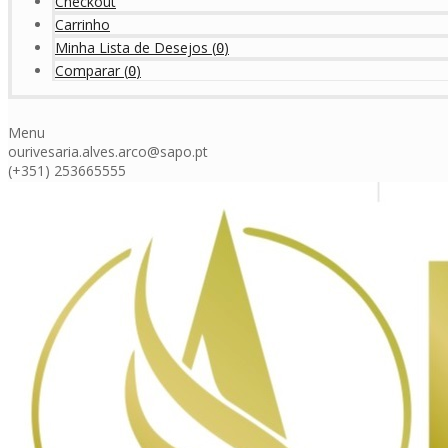
Checkout
Carrinho
Minha Lista de Desejos
(
)
0
Comparar
(
)
0
Menu
ourivesaria.alves.arco@sapo.pt
(+351) 253665555