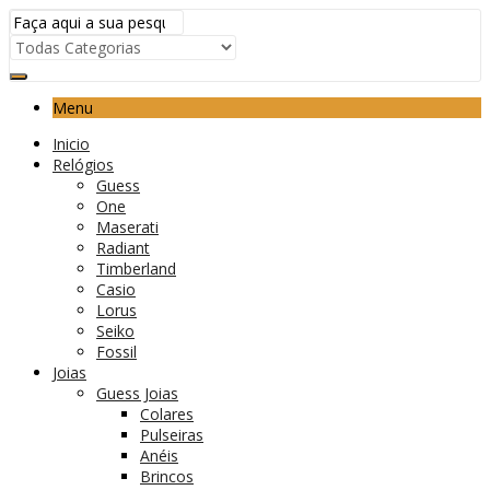
Menu
Inicio
Relógios
Guess
One
Maserati
Radiant
Timberland
Casio
Lorus
Seiko
Fossil
Joias
Guess Joias
Colares
Pulseiras
Anéis
Brincos