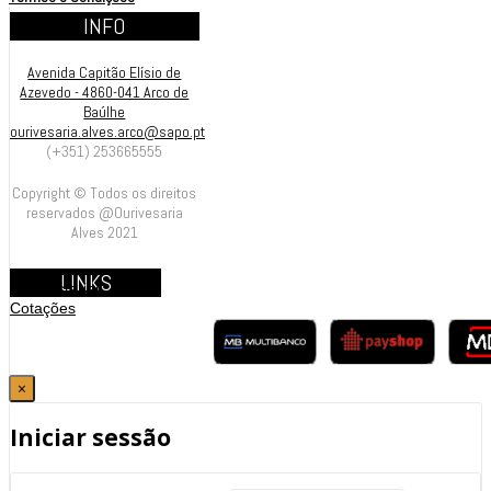
INFO
Avenida Capitão Elísio de
Azevedo - 4860-041 Arco de
Baúlhe
ourivesaria.alves.arco@sapo.pt
(+351) 253665555
Copyright © Todos os direitos
reservados @Ourivesaria
Alves 2021
LINKS
Contrastarias
Cotações
×
Iniciar sessão