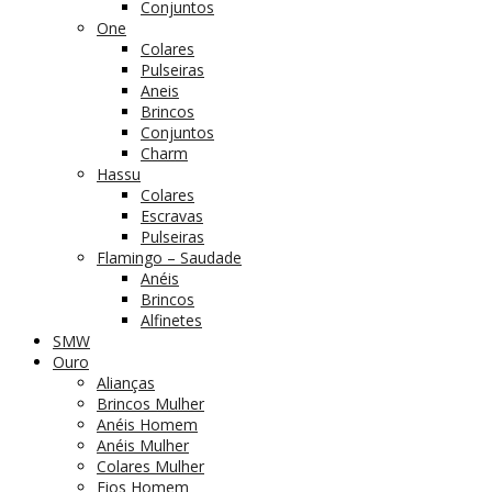
Conjuntos
One
Colares
Pulseiras
Aneis
Brincos
Conjuntos
Charm
Hassu
Colares
Escravas
Pulseiras
Flamingo – Saudade
Anéis
Brincos
Alfinetes
SMW
Ouro
Alianças
Brincos Mulher
Anéis Homem
Anéis Mulher
Colares Mulher
Fios Homem