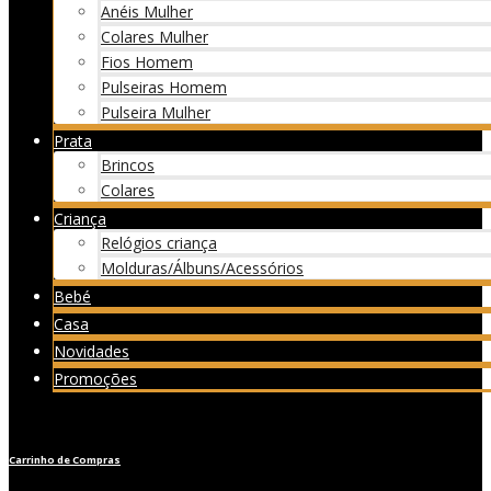
Anéis Mulher
Colares Mulher
Fios Homem
Pulseiras Homem
Pulseira Mulher
Prata
Brincos
Colares
Criança
Relógios criança
Molduras/Álbuns/Acessórios
Bebé
Casa
Novidades
Promoções
Carrinho de Compras