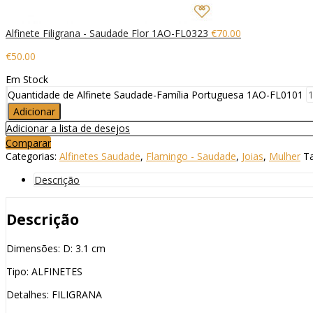
Alfinete Filigrana - Saudade Flor 1AO-FL0323
€
70.00
€
50.00
Em Stock
Quantidade de Alfinete Saudade-Família Portuguesa 1AO-FL0101
Adicionar
Adicionar a lista de desejos
Comparar
Categorias:
Alfinetes Saudade
,
Flamingo - Saudade
,
Joias
,
Mulher
T
Descrição
Descrição
Dimensões: D: 3.1 cm
Tipo: ALFINETES
Detalhes: FILIGRANA