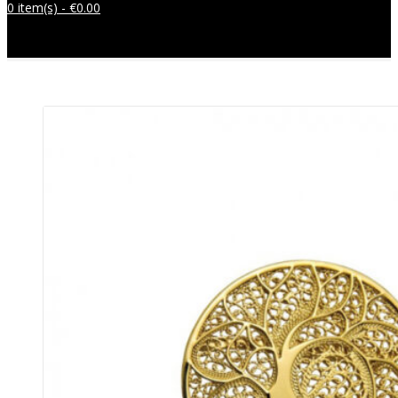
0 item(s) -
€
0.00
Sem produtos no carrinho.