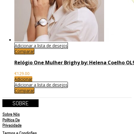
Adicionar a lista de desejos
Comparar
Relógio One Mulher Brighy by: Helena Coelho OL
€
129.00
Adicionar
Adicionar a lista de desejos
Comparar
SOBRE
Sobre Nós
Política De
Privacidade
Termos e Condições