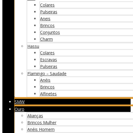
Colares
Pulseiras
Aneis
Brincos
Conjuntos
Charm
Hassu
Colares
Escravas
Pulseiras
Flamingo – Saudade
Anéis
Brincos
Alfinetes
SMW
Ouro
Alianças
Brincos Mulher
Anéis Homem