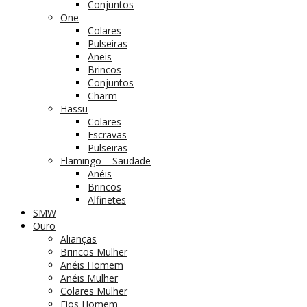
Conjuntos
One
Colares
Pulseiras
Aneis
Brincos
Conjuntos
Charm
Hassu
Colares
Escravas
Pulseiras
Flamingo – Saudade
Anéis
Brincos
Alfinetes
SMW
Ouro
Alianças
Brincos Mulher
Anéis Homem
Anéis Mulher
Colares Mulher
Fios Homem