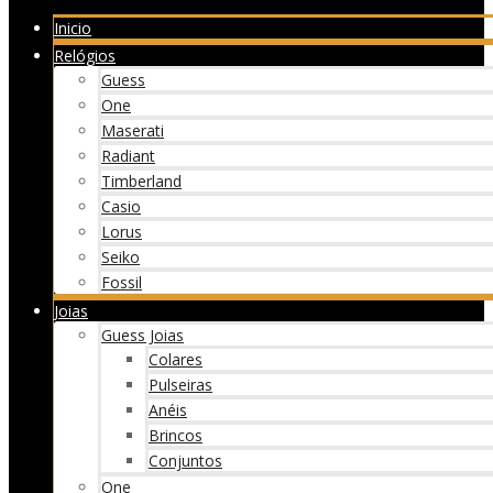
Inicio
Relógios
Guess
One
Maserati
Radiant
Timberland
Casio
Lorus
Seiko
Fossil
Joias
Guess Joias
Colares
Pulseiras
Anéis
Brincos
Conjuntos
One