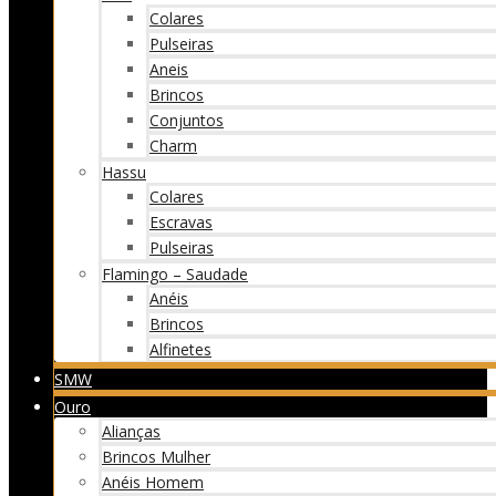
Colares
Pulseiras
Aneis
Brincos
Conjuntos
Charm
Hassu
Colares
Escravas
Pulseiras
Flamingo – Saudade
Anéis
Brincos
Alfinetes
SMW
Ouro
Alianças
Brincos Mulher
Anéis Homem