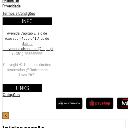
Política De
Privacidade
Termos e Condições
INFO
Avenida Capitão Elísio de
Azevedo - 4860-041 Arco de
Baúlhe
ourivesaria.alves.arco@sapo.pt
(+351) 253665555
Copyright © Todos os direitos
reservados @Ourivesaria
Alves 2021
LINKS
Contrastarias
Cotações
×