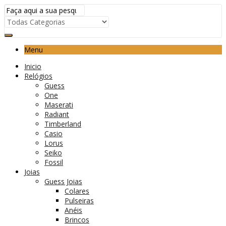
Menu
Inicio
Relógios
Guess
One
Maserati
Radiant
Timberland
Casio
Lorus
Seiko
Fossil
Joias
Guess Joias
Colares
Pulseiras
Anéis
Brincos