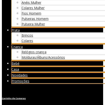
Anéis Mulher
Colares Mulher
Fios Homem
Pulseiras Homem
Pulseira Mulher
Prata
Brincos
Colares
Criança
Relógios criança
Molduras/Álbuns/Acessórios
Bebé
Casa
Novidades
Promoções
Carrinho de Compras