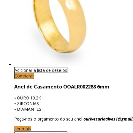
Adicionar a lista de desejos
Comparar
Anel de Casamento OOALR002288 6mm
⦁ OURO 19.2K
⦁ ZIRCONIAS
⦁ DIAMANTES
Peça-nos o orçamento do seu anel
ourivesariaalves1@gmai
Ler mais