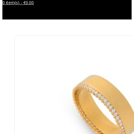
0 item(s) -
€
0.00
Sem produtos no carrinho.