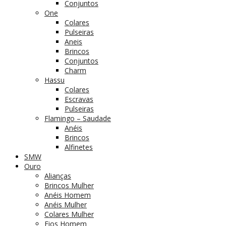
Conjuntos
One
Colares
Pulseiras
Aneis
Brincos
Conjuntos
Charm
Hassu
Colares
Escravas
Pulseiras
Flamingo – Saudade
Anéis
Brincos
Alfinetes
SMW
Ouro
Alianças
Brincos Mulher
Anéis Homem
Anéis Mulher
Colares Mulher
Fios Homem