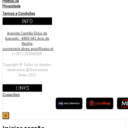
Política De
Privacidade
Termos e Condições
INFO
Avenida Capitão Elísio de
Azevedo - 4860-041 Arco de
Baúlhe
ourivesaria.alves.arco@sapo.pt
(+351) 253665555
Copyright © Todos os direitos
reservados @Ourivesaria
Alves 2021
LINKS
Contrastarias
Cotações
×