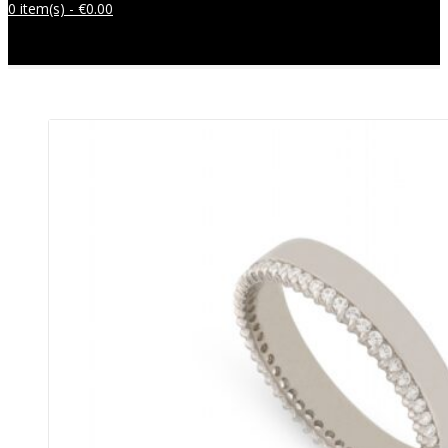
0 item(s) -
€
0.00
Sem produtos no carrinho.