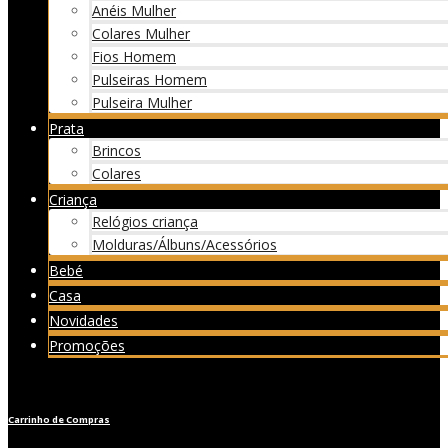
Anéis Mulher
Colares Mulher
Fios Homem
Pulseiras Homem
Pulseira Mulher
Prata
Brincos
Colares
Criança
Relógios criança
Molduras/Álbuns/Acessórios
Bebé
Casa
Novidades
Promoções
Carrinho de Compras