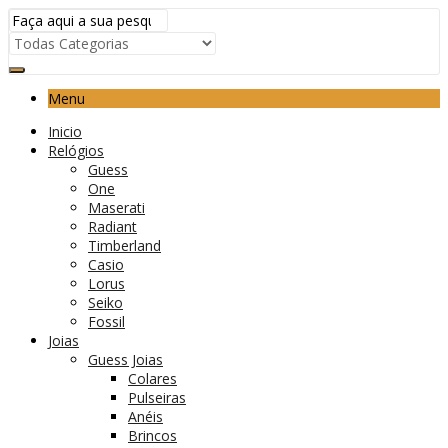
Menu
Inicio
Relógios
Guess
One
Maserati
Radiant
Timberland
Casio
Lorus
Seiko
Fossil
Joias
Guess Joias
Colares
Pulseiras
Anéis
Brincos