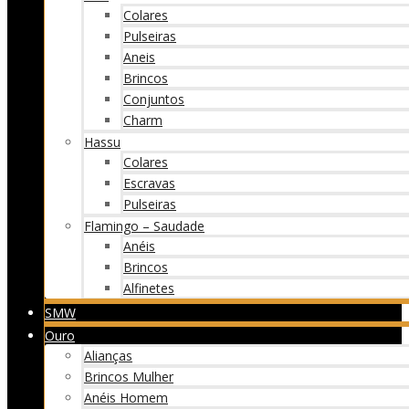
Colares
Pulseiras
Aneis
Brincos
Conjuntos
Charm
Hassu
Colares
Escravas
Pulseiras
Flamingo – Saudade
Anéis
Brincos
Alfinetes
SMW
Ouro
Alianças
Brincos Mulher
Anéis Homem