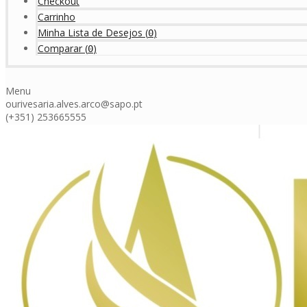
Checkout
Carrinho
Minha Lista de Desejos
(
)
0
Comparar
(
)
0
Menu
ourivesaria.alves.arco@sapo.pt
(+351) 253665555