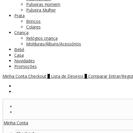
Pulseiras Homem
Pulseira Mulher
Prata
Brincos
Colares
Criança
Relógios criança
Molduras/Álbuns/Acessórios
Bebé
Casa
Novidades
Promoções
Minha Conta
Checkout
Lista de Desejos
Comparar
Entrar/Regis
0
0
Minha Conta