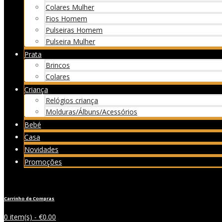
Colares Mulher
Fios Homem
Pulseiras Homem
Pulseira Mulher
Prata
Brincos
Colares
Criança
Relógios criança
Molduras/Álbuns/Acessórios
Bebé
Casa
Novidades
Promoções
Carrinho de Compras
0 item(s) -
€
0.00