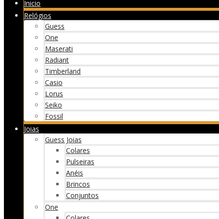
Inicio
Relógios
Guess
One
Maserati
Radiant
Timberland
Casio
Lorus
Seiko
Fossil
Joias
Guess Joias
Colares
Pulseiras
Anéis
Brincos
Conjuntos
One
Colares