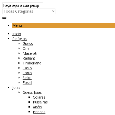
Menu
Inicio
Relógios
Guess
One
Maserati
Radiant
Timberland
Casio
Lorus
Seiko
Fossil
Joias
Guess Joias
Colares
Pulseiras
Anéis
Brincos