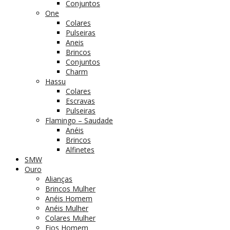
Conjuntos
One
Colares
Pulseiras
Aneis
Brincos
Conjuntos
Charm
Hassu
Colares
Escravas
Pulseiras
Flamingo – Saudade
Anéis
Brincos
Alfinetes
SMW
Ouro
Alianças
Brincos Mulher
Anéis Homem
Anéis Mulher
Colares Mulher
Fios Homem