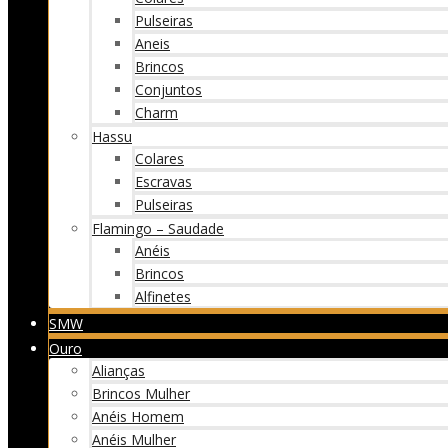
Pulseiras
Aneis
Brincos
Conjuntos
Charm
Hassu
Colares
Escravas
Pulseiras
Flamingo – Saudade
Anéis
Brincos
Alfinetes
SMW
Ouro
Alianças
Brincos Mulher
Anéis Homem
Anéis Mulher