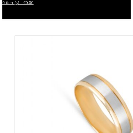
0 item(s) -
€
0.00
Sem produtos no carrinho.