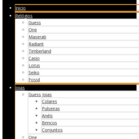
Inicio
Relógios
Guess
One
Maserati
Radiant
Timberland
Casio
Lorus
Seiko
Fossil
Joias
Guess Joias
Colares
Pulseiras
Anéis
Brincos
Conjuntos
One