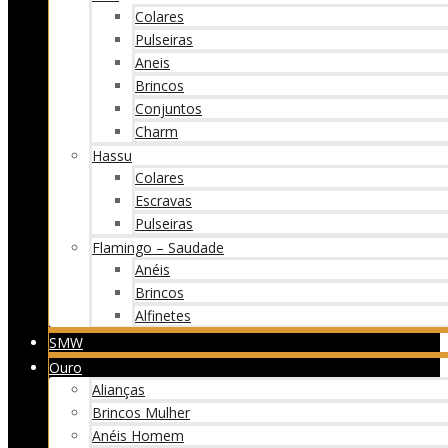
Colares
Pulseiras
Aneis
Brincos
Conjuntos
Charm
Hassu
Colares
Escravas
Pulseiras
Flamingo – Saudade
Anéis
Brincos
Alfinetes
SMW
Ouro
Alianças
Brincos Mulher
Anéis Homem