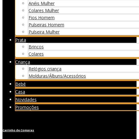
Anéis Mulher
Colares Mulher
Fios Homem
Pulseiras Homem
Pulseira Mulher
Prata
Brincos
Colares
Criança
Relógios criança
Molduras/Álbuns/Acessórios
Bebé
Casa
Novidades
Promoções
Carrinho de Compras