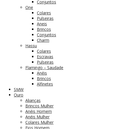
Conjuntos
One
Colares
Pulseiras
Aneis
Brincos
Conjuntos
Charm
Hassu
Colares
Escravas
Pulseiras
Flamingo – Saudade
Anéis
Brincos
Alfinetes
SMW
Ouro
Alianças
Brincos Mulher
Anéis Homem
Anéis Mulher
Colares Mulher
Fios Homem