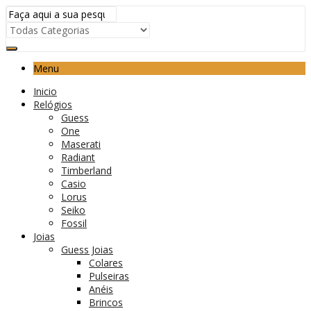
Menu
Inicio
Relógios
Guess
One
Maserati
Radiant
Timberland
Casio
Lorus
Seiko
Fossil
Joias
Guess Joias
Colares
Pulseiras
Anéis
Brincos