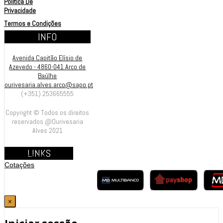
Política De
Privacidade
Termos e Condições
INFO
Avenida Capitão Elísio de
Azevedo - 4860-041 Arco de
Baúlhe
ourivesaria.alves.arco@sapo.pt
(+351) 253665555
Copyright © Todos os direitos
reservados @Ourivesaria
Alves 2021
LINKS
Contrastarias
Cotações
×