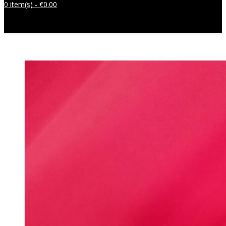
0 item(s) -
€
0.00
Sem produtos no carrinho.