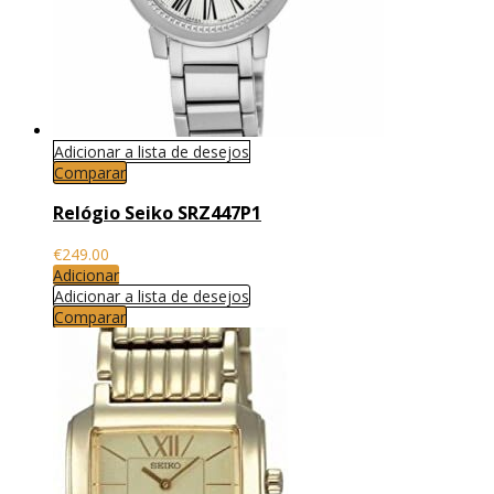
Adicionar a lista de desejos
Comparar
Relógio Seiko SRZ447P1
€
249.00
Adicionar
Adicionar a lista de desejos
Comparar