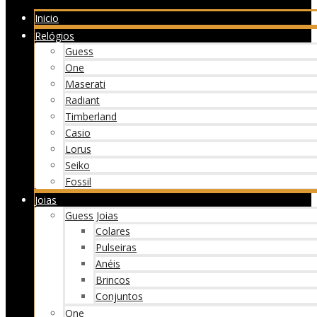
Inicio
Relógios
Guess
One
Maserati
Radiant
Timberland
Casio
Lorus
Seiko
Fossil
Joias
Guess Joias
Colares
Pulseiras
Anéis
Brincos
Conjuntos
One