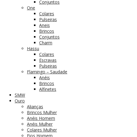
Conjuntos
One
Colares
Pulseiras
Aneis
Brincos
Conjuntos
Charm
Hassu
Colares
Escravas
Pulseiras
Flamingo – Saudade
Anéis
Brincos
Alfinetes
SMW
Ouro
Alianças
Brincos Mulher
Anéis Homem
Anéis Mulher
Colares Mulher
Fios Homem