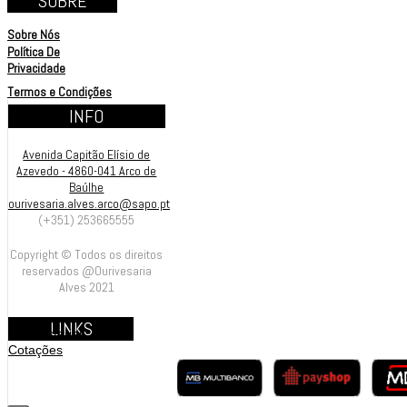
SOBRE
Sobre Nós
Política De
Privacidade
Termos e Condições
INFO
Avenida Capitão Elísio de
Azevedo - 4860-041 Arco de
Baúlhe
ourivesaria.alves.arco@sapo.pt
(+351) 253665555
Copyright © Todos os direitos
reservados @Ourivesaria
Alves 2021
LINKS
Contrastarias
Cotações