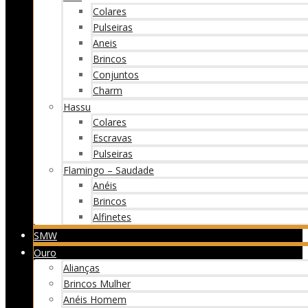
Colares
Pulseiras
Aneis
Brincos
Conjuntos
Charm
Hassu
Colares
Escravas
Pulseiras
Flamingo – Saudade
Anéis
Brincos
Alfinetes
SMW
Ouro
Alianças
Brincos Mulher
Anéis Homem