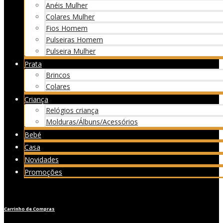
Anéis Mulher
Colares Mulher
Fios Homem
Pulseiras Homem
Pulseira Mulher
Prata
Brincos
Colares
Criança
Relógios criança
Molduras/Álbuns/Acessórios
Bebé
Casa
Novidades
Promoções
Carrinho de Compras