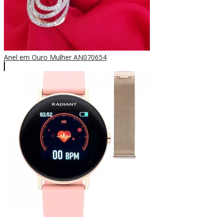
Anel em Ouro Mulher AN070654