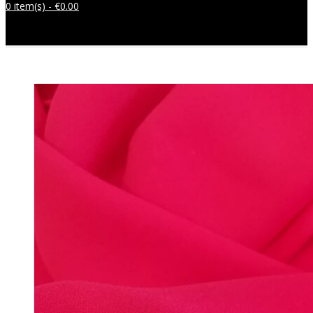
0 item(s) -
€
0.00
Sem produtos no carrinho.