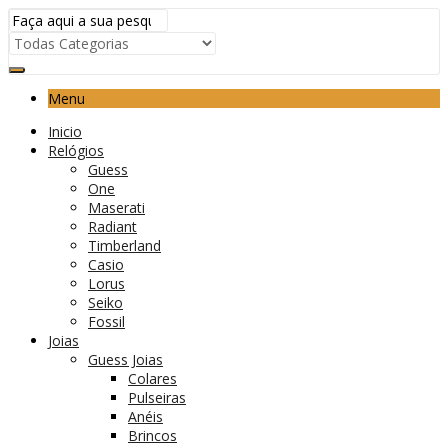
Menu
Inicio
Relógios
Guess
One
Maserati
Radiant
Timberland
Casio
Lorus
Seiko
Fossil
Joias
Guess Joias
Colares
Pulseiras
Anéis
Brincos