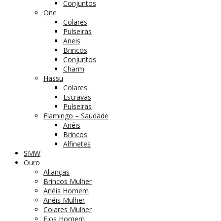
Conjuntos
One
Colares
Pulseiras
Aneis
Brincos
Conjuntos
Charm
Hassu
Colares
Escravas
Pulseiras
Flamingo – Saudade
Anéis
Brincos
Alfinetes
SMW
Ouro
Alianças
Brincos Mulher
Anéis Homem
Anéis Mulher
Colares Mulher
Fios Homem