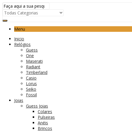
Menu
Inicio
Relógios
Guess
One
Maserati
Radiant
Timberland
Casio
Lorus
Seiko
Fossil
Joias
Guess Joias
Colares
Pulseiras
Anéis
Brincos