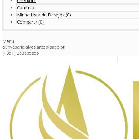
Checkout
Carrinho
Minha Lista de Desejos
(
)
0
Comparar
(
)
0
Menu
ourivesaria.alves.arco@sapo.pt
(+351) 253665555