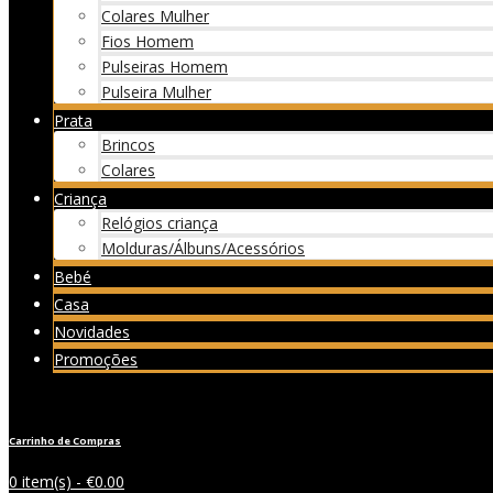
Colares Mulher
Fios Homem
Pulseiras Homem
Pulseira Mulher
Prata
Brincos
Colares
Criança
Relógios criança
Molduras/Álbuns/Acessórios
Bebé
Casa
Novidades
Promoções
Carrinho de Compras
0 item(s) -
€
0.00