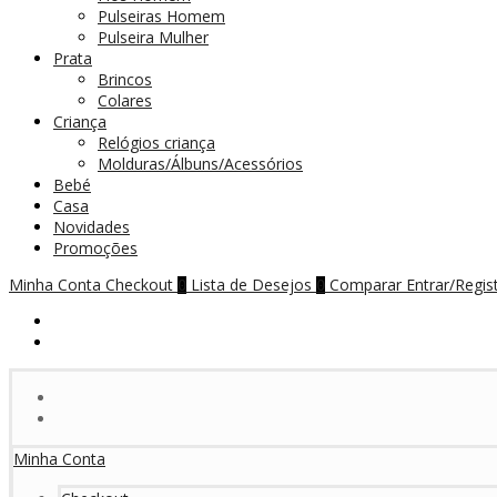
Pulseiras Homem
Pulseira Mulher
Prata
Brincos
Colares
Criança
Relógios criança
Molduras/Álbuns/Acessórios
Bebé
Casa
Novidades
Promoções
Minha Conta
Checkout
Lista de Desejos
Comparar
Entrar/Regis
0
0
Minha Conta