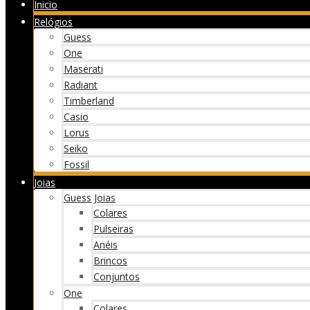
Inicio
Relógios
Guess
One
Maserati
Radiant
Timberland
Casio
Lorus
Seiko
Fossil
Joias
Guess Joias
Colares
Pulseiras
Anéis
Brincos
Conjuntos
One
Colares