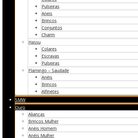
Pulseiras
Aneis
Brincos
Conjuntos
Charm
Hassu
Colares
Escravas
Pulseiras
Flamingo – Saudade
Anéis
Brincos
Alfinetes
SMW
Ouro
Alianças
Brincos Mulher
Anéis Homem
Anéis Mulher