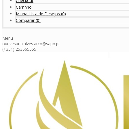
Checkout
Carrinho
Minha Lista de Desejos
(
)
0
Comparar
(
)
0
Menu
ourivesaria.alves.arco@sapo.pt
(+351) 253665555