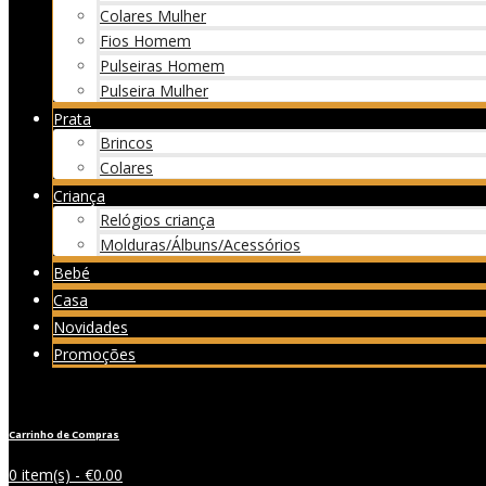
Colares Mulher
Fios Homem
Pulseiras Homem
Pulseira Mulher
Prata
Brincos
Colares
Criança
Relógios criança
Molduras/Álbuns/Acessórios
Bebé
Casa
Novidades
Promoções
Carrinho de Compras
0 item(s) -
€
0.00