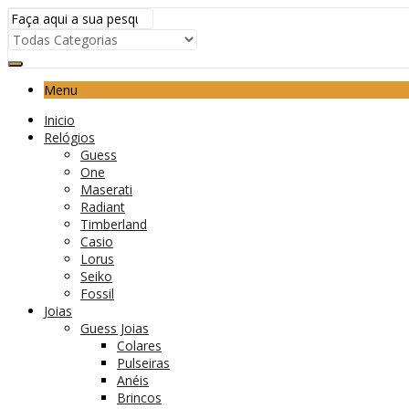
Menu
Inicio
Relógios
Guess
One
Maserati
Radiant
Timberland
Casio
Lorus
Seiko
Fossil
Joias
Guess Joias
Colares
Pulseiras
Anéis
Brincos