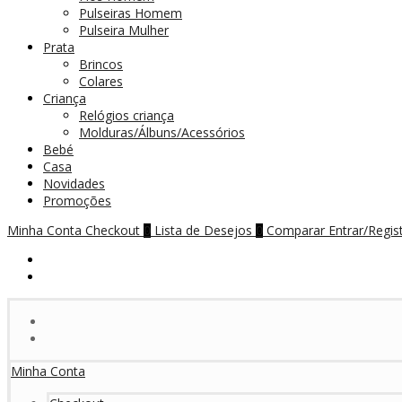
Pulseiras Homem
Pulseira Mulher
Prata
Brincos
Colares
Criança
Relógios criança
Molduras/Álbuns/Acessórios
Bebé
Casa
Novidades
Promoções
Minha Conta
Checkout
Lista de Desejos
Comparar
Entrar/Regis
0
0
Minha Conta