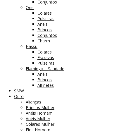
Conjuntos
One
Colares
Pulseiras
Aneis
Brincos
Conjuntos
Charm
Hassu
Colares
Escravas
Pulseiras
Flamingo – Saudade
Anéis
Brincos
Alfinetes
SMW
Ouro
Alianças
Brincos Mulher
Anéis Homem
Anéis Mulher
Colares Mulher
Fios Homem