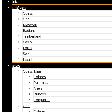
Inicio
Relógios
Guess
One
Maserati
Radiant
Timberland
Casio
Lorus
Seiko
Fossil
Joias
Guess Joias
Colares
Pulseiras
Anéis
Brincos
Conjuntos
One
Colares