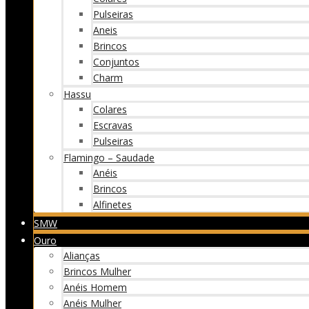
Pulseiras
Aneis
Brincos
Conjuntos
Charm
Hassu
Colares
Escravas
Pulseiras
Flamingo – Saudade
Anéis
Brincos
Alfinetes
SMW
Ouro
Alianças
Brincos Mulher
Anéis Homem
Anéis Mulher