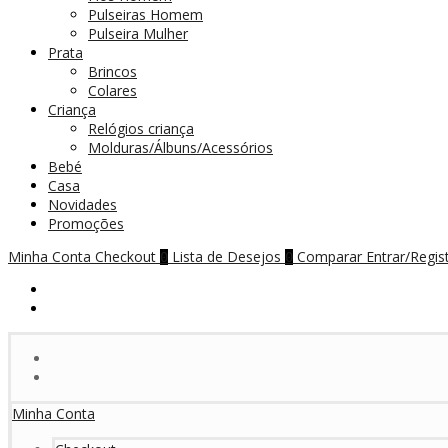
Pulseiras Homem
Pulseira Mulher
Prata
Brincos
Colares
Criança
Relógios criança
Molduras/Álbuns/Acessórios
Bebé
Casa
Novidades
Promoções
Minha Conta
Checkout
Lista de Desejos
Comparar
Entrar/Regis
0
0
Minha Conta