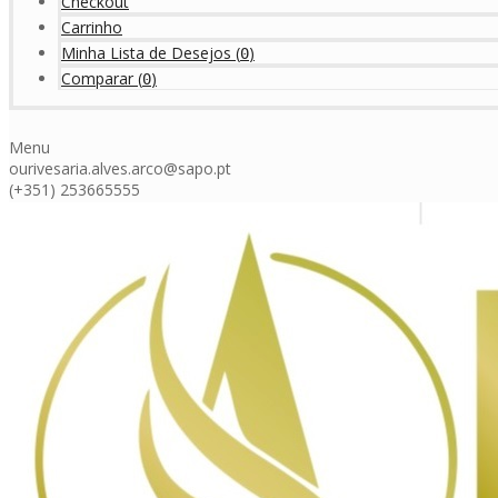
Checkout
Carrinho
Minha Lista de Desejos
(
)
0
Comparar
(
)
0
Menu
ourivesaria.alves.arco@sapo.pt
(+351) 253665555