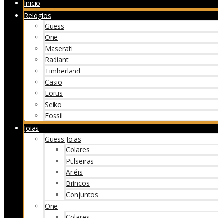
Inicio
Relógios
Guess
One
Maserati
Radiant
Timberland
Casio
Lorus
Seiko
Fossil
Joias
Guess Joias
Colares
Pulseiras
Anéis
Brincos
Conjuntos
One
Colares