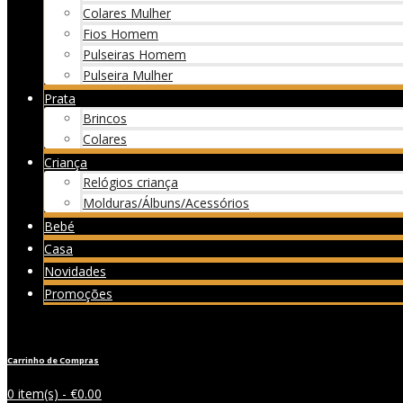
Colares Mulher
Fios Homem
Pulseiras Homem
Pulseira Mulher
Prata
Brincos
Colares
Criança
Relógios criança
Molduras/Álbuns/Acessórios
Bebé
Casa
Novidades
Promoções
Carrinho de Compras
0 item(s) -
€
0.00