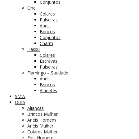
Conjuntos
One
Colares
Pulseiras
Aneis
Brincos
Conjuntos
Charm
Hassu
Colares
Escravas
Pulseiras
Flamingo – Saudade
Anéis
Brincos
Alfinetes
SMW
Ouro
Alianças
Brincos Mulher
Anéis Homem
Anéis Mulher
Colares Mulher
Fios Homem