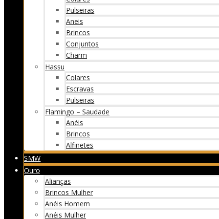
Pulseiras
Aneis
Brincos
Conjuntos
Charm
Hassu
Colares
Escravas
Pulseiras
Flamingo – Saudade
Anéis
Brincos
Alfinetes
SMW
Ouro
Alianças
Brincos Mulher
Anéis Homem
Anéis Mulher