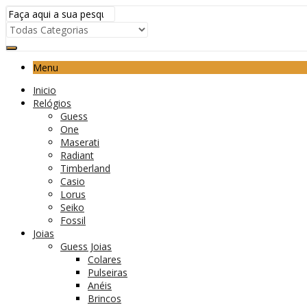
Menu
Inicio
Relógios
Guess
One
Maserati
Radiant
Timberland
Casio
Lorus
Seiko
Fossil
Joias
Guess Joias
Colares
Pulseiras
Anéis
Brincos