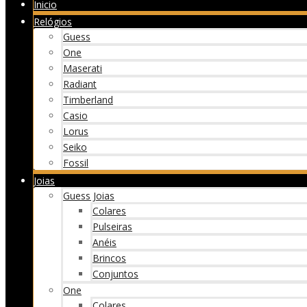
Inicio
Relógios
Guess
One
Maserati
Radiant
Timberland
Casio
Lorus
Seiko
Fossil
Joias
Guess Joias
Colares
Pulseiras
Anéis
Brincos
Conjuntos
One
Colares