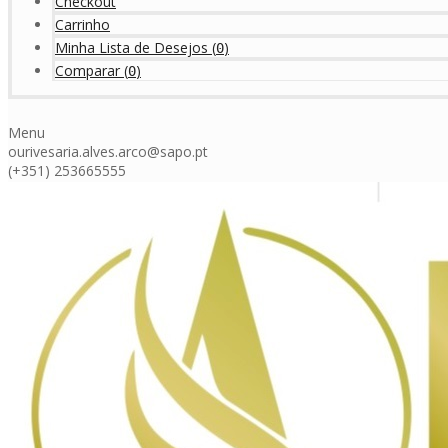
Checkout
Carrinho
Minha Lista de Desejos
(
)
0
Comparar
(
)
0
Menu
ourivesaria.alves.arco@sapo.pt
(+351) 253665555