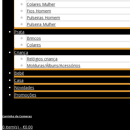
Colares Mulher
Fios Homem
Pulseiras Homem
Pulseira Mulher
Prata
Brincos
Colares
Criança
Relógios criança
Molduras/Álbuns/Acessórios
Bebé
Casa
Novidades
Promoções
Carrinho de Compras
0 item(s) -
€
0.00