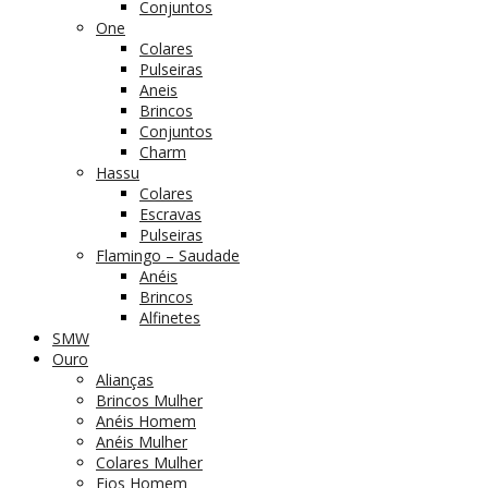
Conjuntos
One
Colares
Pulseiras
Aneis
Brincos
Conjuntos
Charm
Hassu
Colares
Escravas
Pulseiras
Flamingo – Saudade
Anéis
Brincos
Alfinetes
SMW
Ouro
Alianças
Brincos Mulher
Anéis Homem
Anéis Mulher
Colares Mulher
Fios Homem