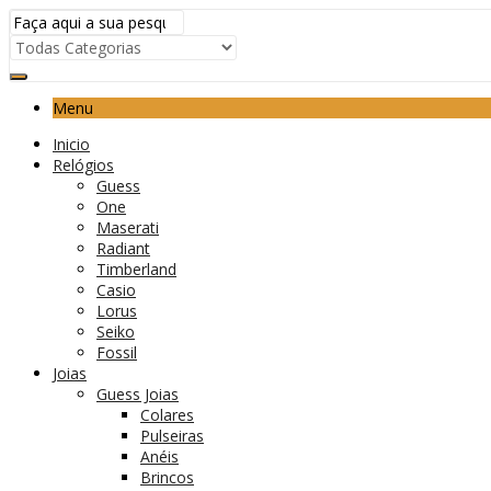
Menu
Inicio
Relógios
Guess
One
Maserati
Radiant
Timberland
Casio
Lorus
Seiko
Fossil
Joias
Guess Joias
Colares
Pulseiras
Anéis
Brincos