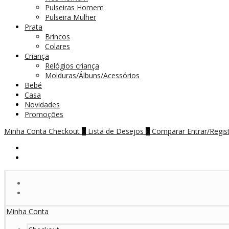
Pulseiras Homem
Pulseira Mulher
Prata
Brincos
Colares
Criança
Relógios criança
Molduras/Álbuns/Acessórios
Bebé
Casa
Novidades
Promoções
Minha Conta
Checkout
Lista de Desejos
Comparar
Entrar/Regis
0
0
Minha Conta