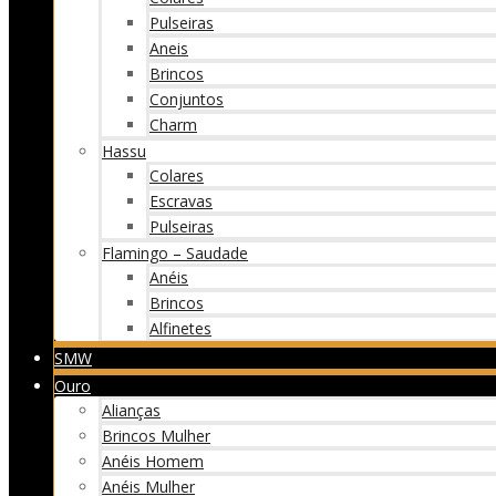
Pulseiras
Aneis
Brincos
Conjuntos
Charm
Hassu
Colares
Escravas
Pulseiras
Flamingo – Saudade
Anéis
Brincos
Alfinetes
SMW
Ouro
Alianças
Brincos Mulher
Anéis Homem
Anéis Mulher