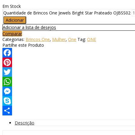
Em Stock
Quantidade de Brincos One Jewels Bright Star Prateado OJBSS02
Adicionar
Adicionar a lista de desejos
Comparar
Categorias:
Brincos One
,
Mulher
,
One
Tag:
ONE
Partilhe este Produto
Facebook
Pinterest
Twitter
WhatsApp
Messenger
Skype
Compartilhar
Descrição