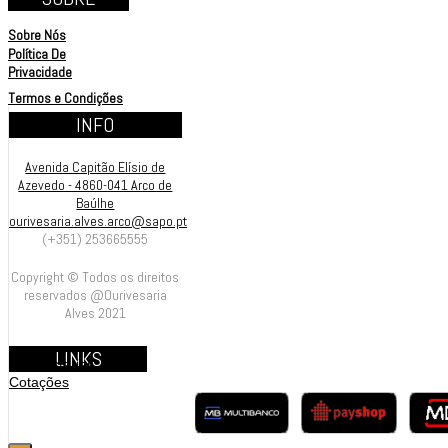
Sobre Nós
Política De
Privacidade
Termos e Condições
INFO
Avenida Capitão Elísio de
Azevedo - 4860-041 Arco de
Baúlhe
ourivesaria.alves.arco@sapo.pt
(+351) 253665555
Copyright © Todos os direitos
reservados @Ourivesaria
Alves 2021
LINKS
Contrastarias
Cotações