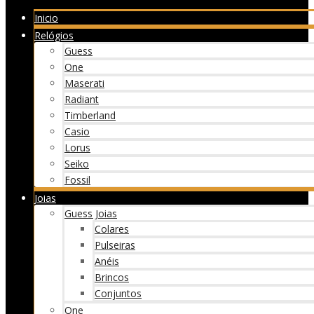
Inicio
Relógios
Guess
One
Maserati
Radiant
Timberland
Casio
Lorus
Seiko
Fossil
Joias
Guess Joias
Colares
Pulseiras
Anéis
Brincos
Conjuntos
One