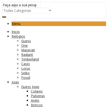
Menu
Inicio
Relógios
Guess
One
Maserati
Radiant
Timberland
Casio
Lorus
Seiko
Fossil
Joias
Guess Joias
Colares
Pulseiras
Anéis
Brincos