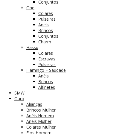
Conjuntos
One
Colares
Pulseiras
Aneis
Brincos
Conjuntos
Charm
Hassu
Colares
Escravas
Pulseiras
Flamingo – Saudade
Anéis
Brincos
Alfinetes
SMW
Ouro
Alianças
Brincos Mulher
Anéis Homem
Anéis Mulher
Colares Mulher
Fios Homem