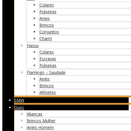
Colares
Pulseiras
Aneis
Brincos
Conjuntos
Charm
Hassu
Colares
Escravas
Pulseiras
Flamingo – Saudade
Anéis
Brincos
Alfinetes
SMW
Ouro
Alianças
Brincos Mulher
Anéis Homem