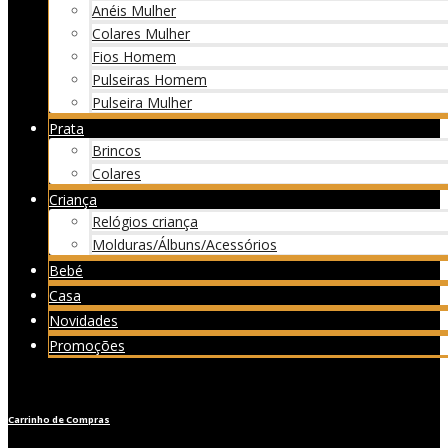
Anéis Mulher
Colares Mulher
Fios Homem
Pulseiras Homem
Pulseira Mulher
Prata
Brincos
Colares
Criança
Relógios criança
Molduras/Álbuns/Acessórios
Bebé
Casa
Novidades
Promoções
Carrinho de Compras