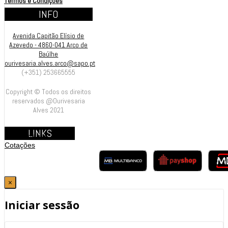
Termos e Condições
INFO
Avenida Capitão Elísio de
Azevedo - 4860-041 Arco de
Baúlhe
ourivesaria.alves.arco@sapo.pt
(+351) 253665555
Copyright © Todos os direitos
reservados @Ourivesaria
Alves 2021
LINKS
Contrastarias
Cotações
×
Iniciar sessão