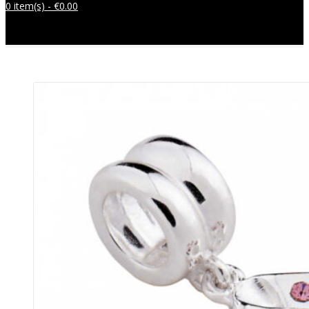
0 item(s) -
€
0.00
Sem produtos no carrinho.