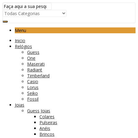
Menu
Inicio
Relógios
Guess
One
Maserati
Radiant
Timberland
Casio
Lorus
Seiko
Fossil
Joias
Guess Joias
Colares
Pulseiras
Anéis
Brincos