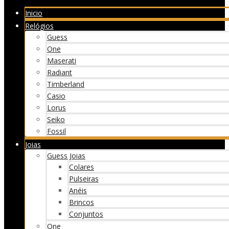
Inicio
Relógios
Guess
One
Maserati
Radiant
Timberland
Casio
Lorus
Seiko
Fossil
Joias
Guess Joias
Colares
Pulseiras
Anéis
Brincos
Conjuntos
One