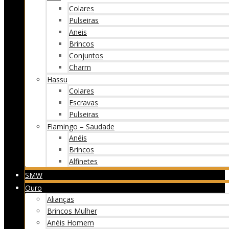
Colares
Pulseiras
Aneis
Brincos
Conjuntos
Charm
Hassu
Colares
Escravas
Pulseiras
Flamingo – Saudade
Anéis
Brincos
Alfinetes
SMW
Ouro
Alianças
Brincos Mulher
Anéis Homem