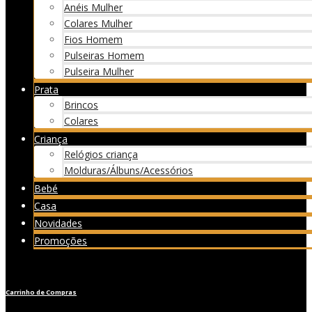
Anéis Mulher
Colares Mulher
Fios Homem
Pulseiras Homem
Pulseira Mulher
Prata
Brincos
Colares
Criança
Relógios criança
Molduras/Álbuns/Acessórios
Bebé
Casa
Novidades
Promoções
Carrinho de Compras