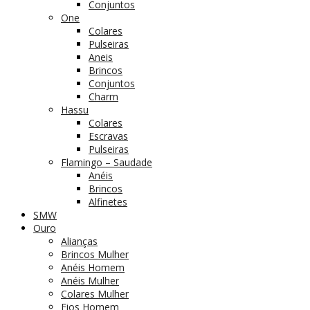
Conjuntos
One
Colares
Pulseiras
Aneis
Brincos
Conjuntos
Charm
Hassu
Colares
Escravas
Pulseiras
Flamingo – Saudade
Anéis
Brincos
Alfinetes
SMW
Ouro
Alianças
Brincos Mulher
Anéis Homem
Anéis Mulher
Colares Mulher
Fios Homem