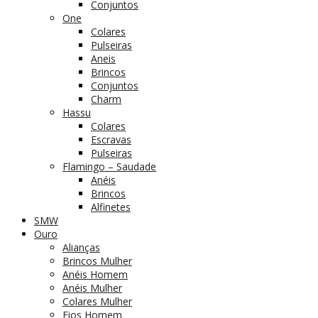
Conjuntos
One
Colares
Pulseiras
Aneis
Brincos
Conjuntos
Charm
Hassu
Colares
Escravas
Pulseiras
Flamingo – Saudade
Anéis
Brincos
Alfinetes
SMW
Ouro
Alianças
Brincos Mulher
Anéis Homem
Anéis Mulher
Colares Mulher
Fios Homem