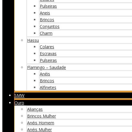
Pulseiras
Aneis
Brincos
Conjuntos
Charm
Hassu
Colares
Escravas
Pulseiras
Flamingo – Saudade
Anéis
Brincos
Alfinetes
SMW
Ouro
Alianças
Brincos Mulher
Anéis Homem
Anéis Mulher