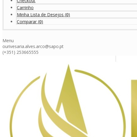
Checkout
Carrinho
Minha Lista de Desejos
(
)
0
Comparar
(
)
0
Menu
ourivesaria.alves.arco@sapo.pt
(+351) 253665555