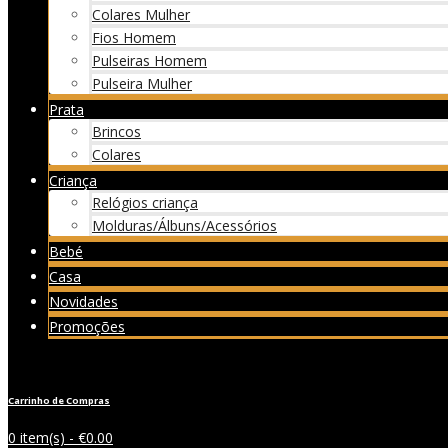
Colares Mulher
Fios Homem
Pulseiras Homem
Pulseira Mulher
Prata
Brincos
Colares
Criança
Relógios criança
Molduras/Álbuns/Acessórios
Bebé
Casa
Novidades
Promoções
Carrinho de Compras
0 item(s) -
€
0.00