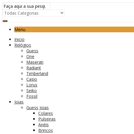
Menu
Inicio
Relógios
Guess
One
Maserati
Radiant
Timberland
Casio
Lorus
Seiko
Fossil
Joias
Guess Joias
Colares
Pulseiras
Anéis
Brincos