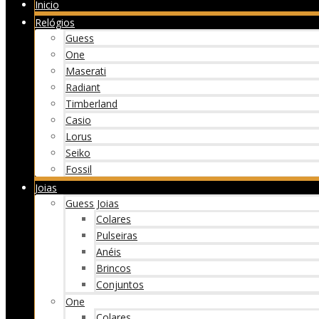
Inicio
Relógios
Guess
One
Maserati
Radiant
Timberland
Casio
Lorus
Seiko
Fossil
Joias
Guess Joias
Colares
Pulseiras
Anéis
Brincos
Conjuntos
One
Colares