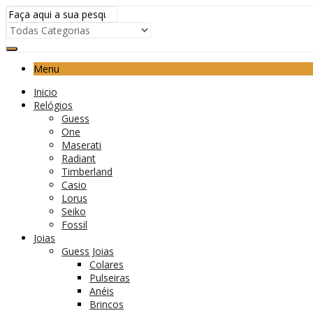
Menu
Inicio
Relógios
Guess
One
Maserati
Radiant
Timberland
Casio
Lorus
Seiko
Fossil
Joias
Guess Joias
Colares
Pulseiras
Anéis
Brincos