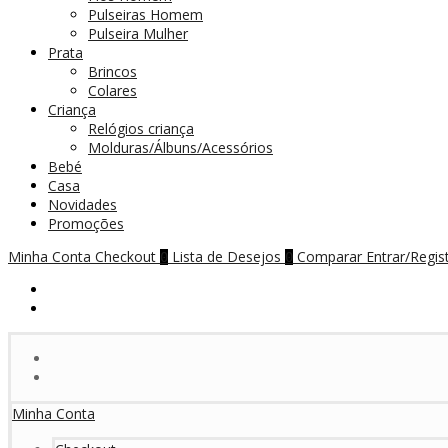
Pulseiras Homem
Pulseira Mulher
Prata
Brincos
Colares
Criança
Relógios criança
Molduras/Álbuns/Acessórios
Bebé
Casa
Novidades
Promoções
Minha Conta
Checkout
Lista de Desejos
Comparar
Entrar/Regis
0
0
Minha Conta