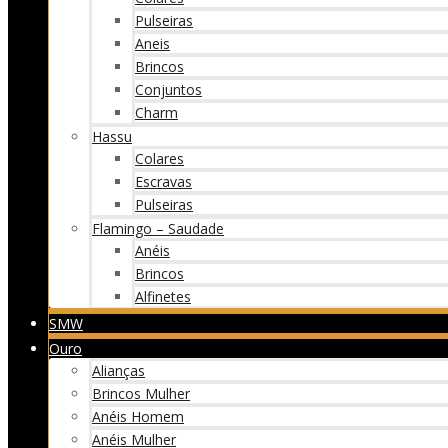
Pulseiras
Aneis
Brincos
Conjuntos
Charm
Hassu
Colares
Escravas
Pulseiras
Flamingo – Saudade
Anéis
Brincos
Alfinetes
SMW
Ouro
Alianças
Brincos Mulher
Anéis Homem
Anéis Mulher