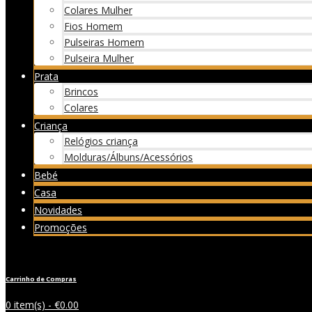
Colares Mulher
Fios Homem
Pulseiras Homem
Pulseira Mulher
Prata
Brincos
Colares
Criança
Relógios criança
Molduras/Álbuns/Acessórios
Bebé
Casa
Novidades
Promoções
Carrinho de Compras
0 item(s) -
€
0.00