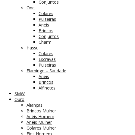
Conjuntos
One
Colares
Pulseiras
Aneis
Brincos
Conjuntos
Charm
Hassu
Colares
Escravas
Pulseiras
Flamingo – Saudade
Anéis
Brincos
Alfinetes
SMW
Ouro
Alianças
Brincos Mulher
Anéis Homem
Anéis Mulher
Colares Mulher
Fios Homem