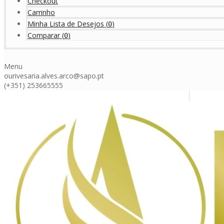
Checkout
Carrinho
Minha Lista de Desejos
(
)
0
Comparar
(
)
0
Menu
ourivesaria.alves.arco@sapo.pt
(+351) 253665555