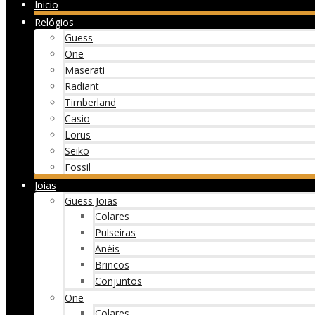
Inicio
Relógios
Guess
One
Maserati
Radiant
Timberland
Casio
Lorus
Seiko
Fossil
Joias
Guess Joias
Colares
Pulseiras
Anéis
Brincos
Conjuntos
One
Colares