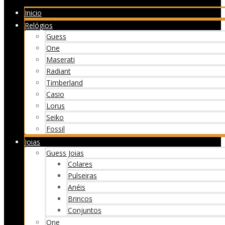
Inicio
Relógios
Guess
One
Maserati
Radiant
Timberland
Casio
Lorus
Seiko
Fossil
Joias
Guess Joias
Colares
Pulseiras
Anéis
Brincos
Conjuntos
One