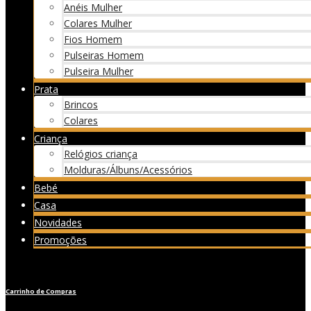
Anéis Mulher
Colares Mulher
Fios Homem
Pulseiras Homem
Pulseira Mulher
Prata
Brincos
Colares
Criança
Relógios criança
Molduras/Álbuns/Acessórios
Bebé
Casa
Novidades
Promoções
Carrinho de Compras