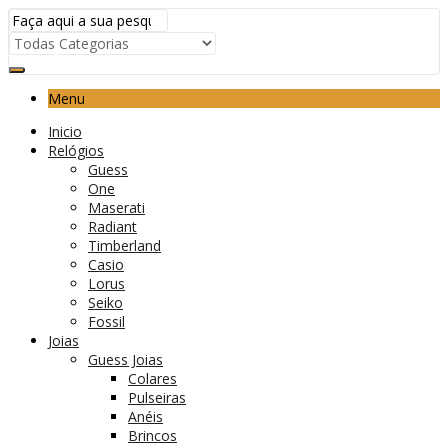
Menu
Inicio
Relógios
Guess
One
Maserati
Radiant
Timberland
Casio
Lorus
Seiko
Fossil
Joias
Guess Joias
Colares
Pulseiras
Anéis
Brincos