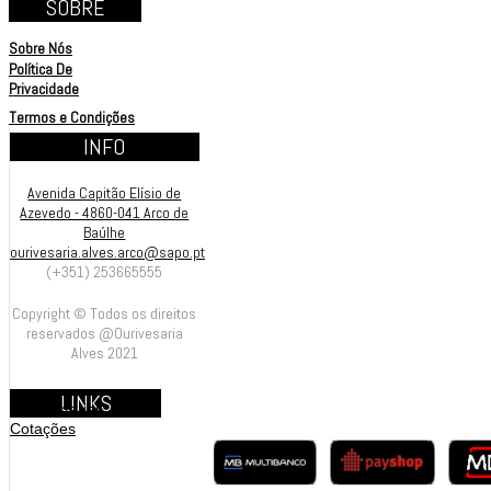
SOBRE
Sobre Nós
Política De
Privacidade
Termos e Condições
INFO
Avenida Capitão Elísio de
Azevedo - 4860-041 Arco de
Baúlhe
ourivesaria.alves.arco@sapo.pt
(+351) 253665555
Copyright © Todos os direitos
reservados @Ourivesaria
Alves 2021
LINKS
Contrastarias
Cotações