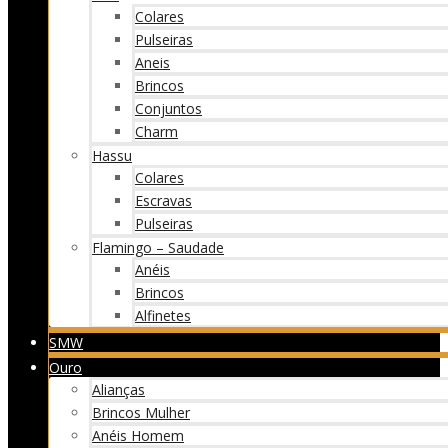
Colares
Pulseiras
Aneis
Brincos
Conjuntos
Charm
Hassu
Colares
Escravas
Pulseiras
Flamingo – Saudade
Anéis
Brincos
Alfinetes
SMW
Ouro
Alianças
Brincos Mulher
Anéis Homem