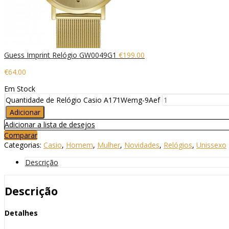
Guess Imprint Relógio GW0049G1
€
199.00
€
64.00
Em Stock
Quantidade de Relógio Casio A171Wemg-9Aef
Adicionar
Adicionar a lista de desejos
Comparar
Categorias:
Casio
,
Homem
,
Mulher
,
Novidades
,
Relógios
,
Unissexo
Descrição
Descrição
Detalhes