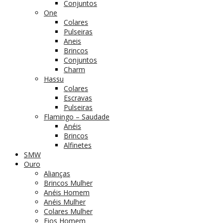
Conjuntos
One
Colares
Pulseiras
Aneis
Brincos
Conjuntos
Charm
Hassu
Colares
Escravas
Pulseiras
Flamingo – Saudade
Anéis
Brincos
Alfinetes
SMW
Ouro
Alianças
Brincos Mulher
Anéis Homem
Anéis Mulher
Colares Mulher
Fios Homem