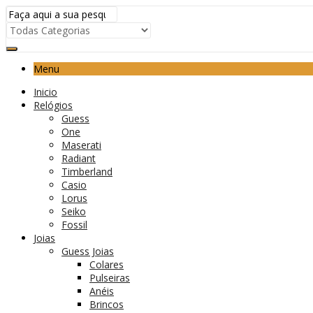
Menu
Inicio
Relógios
Guess
One
Maserati
Radiant
Timberland
Casio
Lorus
Seiko
Fossil
Joias
Guess Joias
Colares
Pulseiras
Anéis
Brincos