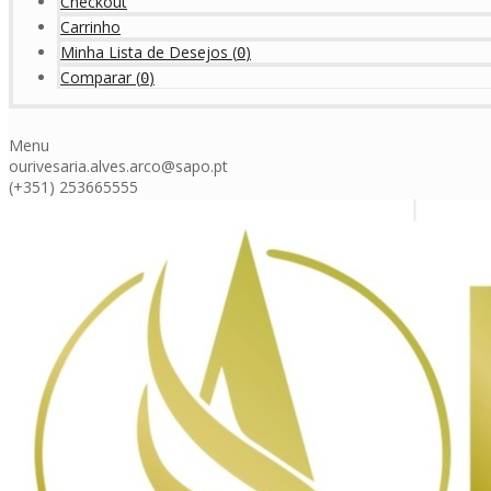
Checkout
Carrinho
Minha Lista de Desejos
(
)
0
Comparar
(
)
0
Menu
ourivesaria.alves.arco@sapo.pt
(+351) 253665555