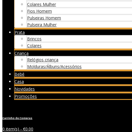
Colares Mulher
Fios Homem
Pulseiras Homem
Pulseira Mulher
Prata
Brincos
Colares
Criança
Relógios criança
Molduras/Álbuns/Acessórios
Bebé
Casa
Novidades
Promoções
Carrinho de Compras
0 item(s) -
€
0.00