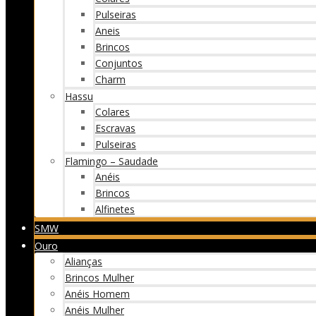
Pulseiras
Aneis
Brincos
Conjuntos
Charm
Hassu
Colares
Escravas
Pulseiras
Flamingo – Saudade
Anéis
Brincos
Alfinetes
SMW
Ouro
Alianças
Brincos Mulher
Anéis Homem
Anéis Mulher