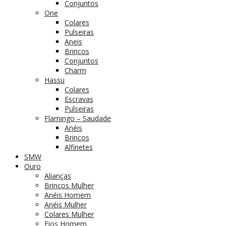
Conjuntos
One
Colares
Pulseiras
Aneis
Brincos
Conjuntos
Charm
Hassu
Colares
Escravas
Pulseiras
Flamingo – Saudade
Anéis
Brincos
Alfinetes
SMW
Ouro
Alianças
Brincos Mulher
Anéis Homem
Anéis Mulher
Colares Mulher
Fios Homem