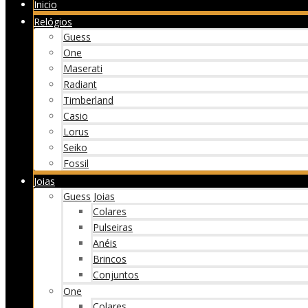
Inicio
Relógios
Guess
One
Maserati
Radiant
Timberland
Casio
Lorus
Seiko
Fossil
Joias
Guess Joias
Colares
Pulseiras
Anéis
Brincos
Conjuntos
One
Colares