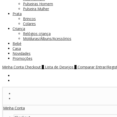
Pulseiras Homem
Pulseira Mulher
Prata
Brincos
Colares
Criança
Relógios criança
Molduras/Álbuns/Acessórios
Bebé
Casa
Novidades
Promoções
Minha Conta
Checkout
Lista de Desejos
Comparar
Entrar/Regis
0
0
Minha Conta